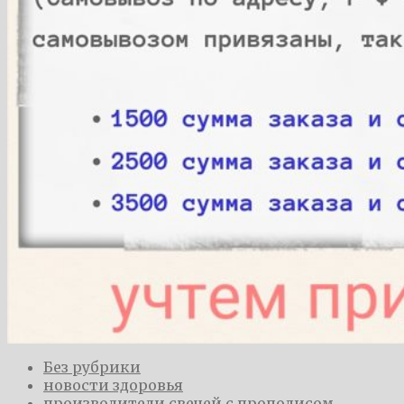
Без рубрики
новости здоровья
производители свечей с прополисом