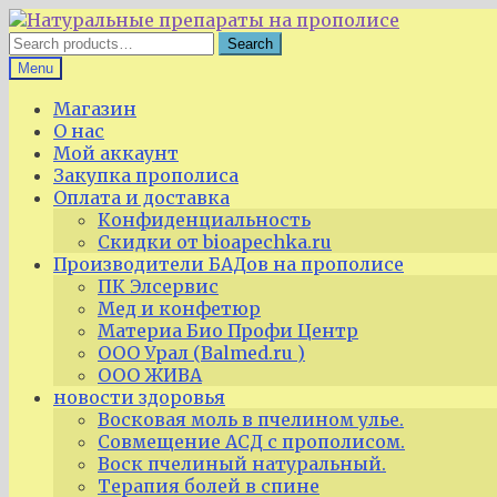
Skip
Skip
to
to
Search
Search
navigation
content
for:
Menu
Магазин
О нас
Мой аккаунт
Закупка прополиса
Оплата и доставка
Конфиденциальность
Скидки от bioapechka.ru
Производители БАДов на прополисе
ПК Элсервис
Мед и конфетюр
Материа Био Профи Центр
ООО Урал (Balmed.ru )
ООО ЖИВА
новости здоровья
Восковая моль в пчелином улье.
Совмещение АСД с прополисом.
Воск пчелиный натуральный.
Терапия болей в спине