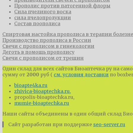
Прополис против патогенной флоры
Сила пчелиного воска
сила пчелопродукции
Состав поополиса
​Спиртовая настойка прополиса в терапии болезне
Производство прополиса в России
Свечи с прополисом в гинекологии
Деготь в помощь прополису
​Свечи с прополисом от трещин
Один склад для всех сайтов Биоаптечка ру на само
сумму от
2000
руб (
см. условия доставки
по boxbe
bioapte4ka.ru
zhivica-bioaptechka.ru,
propolis-bioaptechka.ru,
mumie-bioaptechka.ru
Наши сайты объединены в один общий склад Биоа
Сайт разработан при поддержке
seo-server.ru