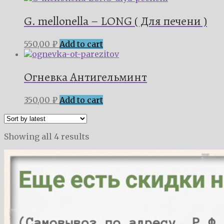
G. mellonella – LONG ( Для печени )
550,00
₽
Add to cart
Огневка Антигельминт
350,00
₽
Add to cart
Showing all 4 results