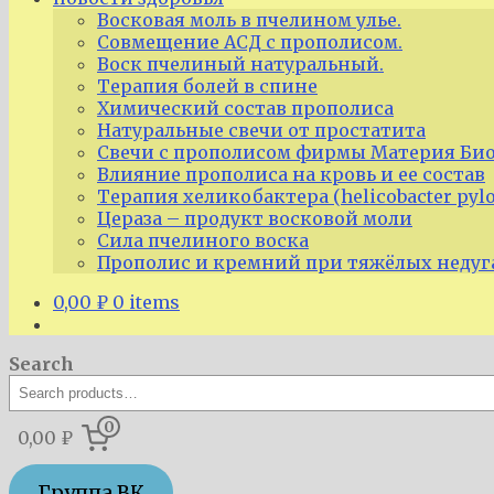
Восковая моль в пчелином улье.
Совмещение АСД с прополисом.
Воск пчелиный натуральный.
Терапия болей в спине
Химический состав прополиса
Натуральные свечи от простатита
Свечи с прополисом фирмы Материя Био
Влияние прополиса на кровь и ее состав
Терапия хеликобактера (helicobacter pyl
Цераза – продукт восковой моли
Сила пчелиного воска
Прополис и кремний при тяжёлых недуг
0,00
₽
0 items
Search
0
0,00 ₽
Группа ВК