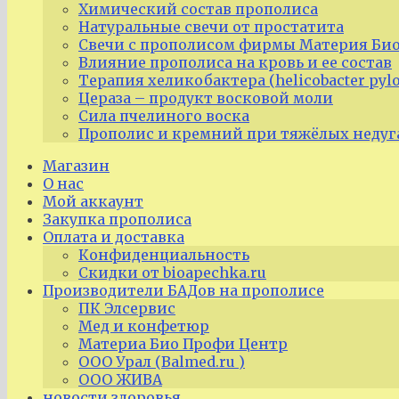
Химический состав прополиса
Натуральные свечи от простатита
Свечи с прополисом фирмы Материя Био
Влияние прополиса на кровь и ее состав
Терапия хеликобактера (helicobacter pyl
Цераза – продукт восковой моли
Сила пчелиного воска
Прополис и кремний при тяжёлых недуг
Магазин
О нас
Мой аккаунт
Закупка прополиса
Оплата и доставка
Конфиденциальность
Скидки от bioapechka.ru
Производители БАДов на прополисе
ПК Элсервис
Мед и конфетюр
Материа Био Профи Центр
ООО Урал (Balmed.ru )
ООО ЖИВА
новости здоровья