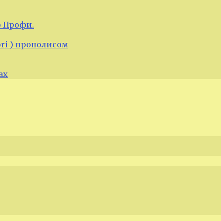
 Профи.
ori ) прополисом
ах