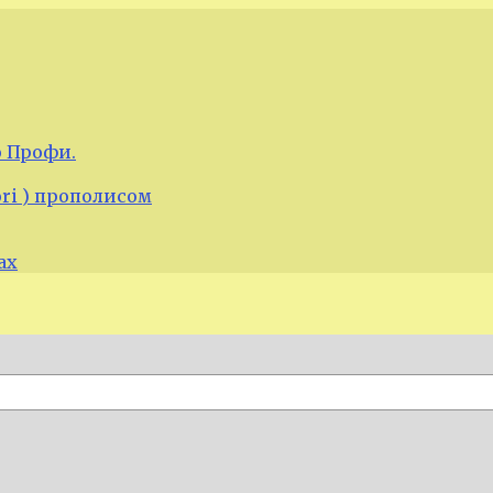
 Профи.
ori ) прополисом
ах