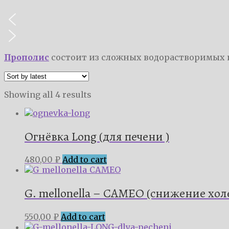
Прополис
состоит из сложных водорастворимых к
Showing all 4 results
Огнёвка Long (для печени )
480,00
₽
Add to cart
G. mellonella – CAMEO (снижение хол
550,00
₽
Add to cart