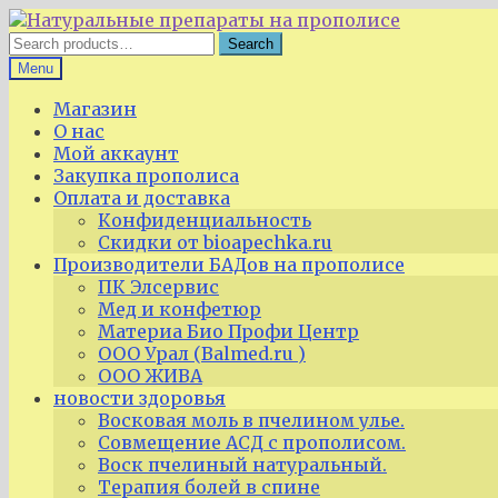
Skip
Skip
to
to
Search
Search
navigation
content
for:
Menu
Магазин
О нас
Мой аккаунт
Закупка прополиса
Оплата и доставка
Конфиденциальность
Скидки от bioapechka.ru
Производители БАДов на прополисе
ПК Элсервис
Мед и конфетюр
Материа Био Профи Центр
ООО Урал (Balmed.ru )
ООО ЖИВА
новости здоровья
Восковая моль в пчелином улье.
Совмещение АСД с прополисом.
Воск пчелиный натуральный.
Терапия болей в спине