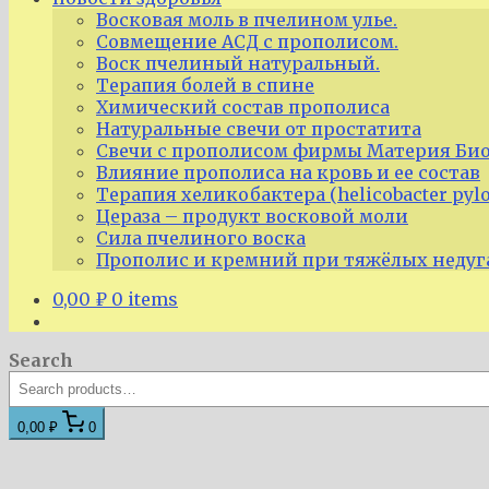
Восковая моль в пчелином улье.
Совмещение АСД с прополисом.
Воск пчелиный натуральный.
Терапия болей в спине
Химический состав прополиса
Натуральные свечи от простатита
Свечи с прополисом фирмы Материя Био
Влияние прополиса на кровь и ее состав
Терапия хеликобактера (helicobacter pyl
Цераза – продукт восковой моли
Сила пчелиного воска
Прополис и кремний при тяжёлых недуг
0,00
₽
0 items
Search
0,00 ₽
0