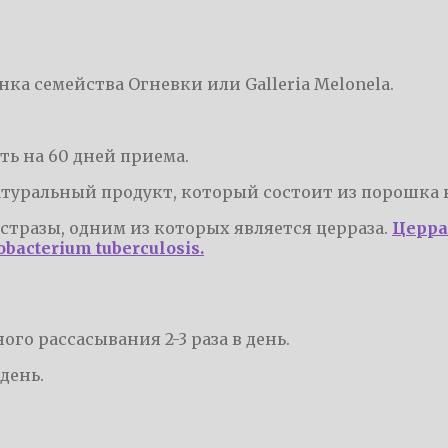
ка семейства Огневки или Galleria Melonela.
ть на 60 дней приема.
туральный продукт, который состоит из порошка в
тразы, одним из которых является церраза.
Церра
acterium tuberculosis.
ого рассасывания 2-3 раза в день.
день.