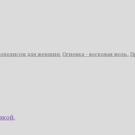
прополисом для женщин
,
Огневка - восковая моль.
,
П
вкой.