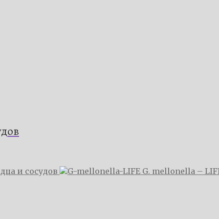
удов
дца и сосудов
G. mellonella – LIF