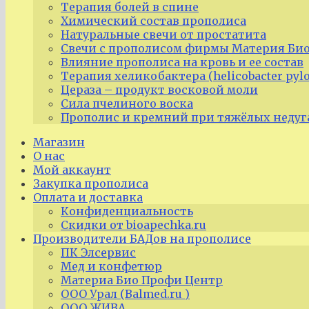
Терапия болей в спине
Химический состав прополиса
Натуральные свечи от простатита
Свечи с прополисом фирмы Материя Био
Влияние прополиса на кровь и ее состав
Терапия хеликобактера (helicobacter pyl
Цераза – продукт восковой моли
Сила пчелиного воска
Прополис и кремний при тяжёлых недуг
Магазин
О нас
Мой аккаунт
Закупка прополиса
Оплата и доставка
Конфиденциальность
Скидки от bioapechka.ru
Производители БАДов на прополисе
ПК Элсервис
Мед и конфетюр
Материа Био Профи Центр
ООО Урал (Balmed.ru )
ООО ЖИВА