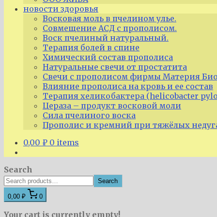
новости здоровья
Восковая моль в пчелином улье.
Совмещение АСД с прополисом.
Воск пчелиный натуральный.
Терапия болей в спине
Химический состав прополиса
Натуральные свечи от простатита
Свечи с прополисом фирмы Материя Био
Влияние прополиса на кровь и ее состав
Терапия хеликобактера (helicobacter pyl
Цераза – продукт восковой моли
Сила пчелиного воска
Прополис и кремний при тяжёлых недуг
0,00
₽
0 items
Search
Search
0,00 ₽
0
Your cart is currently empty!