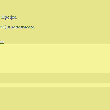
 Профи.
ori ) прополисом
ах