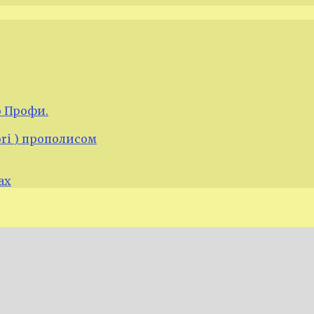
 Профи.
ori ) прополисом
ах