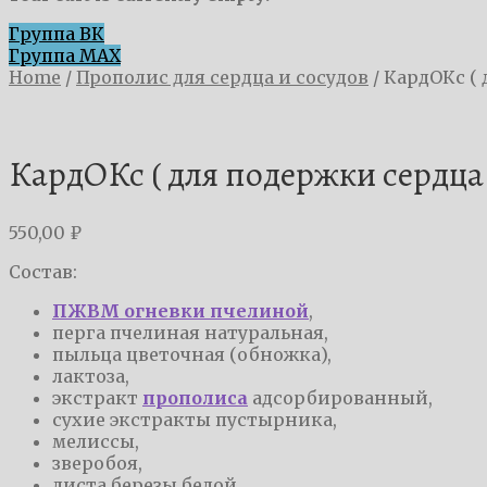
Группа ВК
Группа MAX
Home
/
Прополис для сердца и сосудов
/
КардОКс ( 
КардОКс ( для подержки сердца 
550,00
₽
Состав:
ПЖВМ огневки пчелиной
,
перга пчелиная натуральная,
пыльца цветочная (обножка),
лактоза,
экстракт
прополиса
адсорбированный,
сухие экстракты пустырника,
мелиссы,
зверобоя,
листа березы белой,