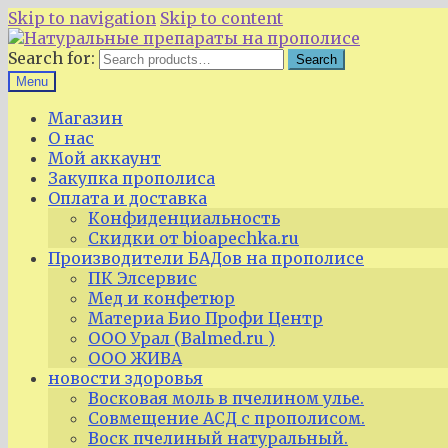
Skip to navigation
Skip to content
Search for:
Search
Menu
Магазин
О нас
Мой аккаунт
Закупка прополиса
Оплата и доставка
Конфиденциальность
Скидки от bioapechka.ru
Производители БАДов на прополисе
ПК Элсервис
Мед и конфетюр
Материа Био Профи Центр
ООО Урал (Balmed.ru )
ООО ЖИВА
новости здоровья
Восковая моль в пчелином улье.
Совмещение АСД с прополисом.
Воск пчелиный натуральный.