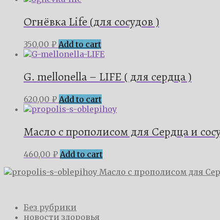
Огнёвка Life (для сосудов )
350,00
₽
Add to cart
G. mellonella – LIFE ( для сердца )
620,00
₽
Add to cart
Масло с прополисом для Сердца и сос
460,00
₽
Add to cart
Масло с прополисом для Сер
Без рубрики
новости здоровья