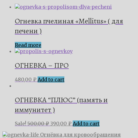
Огневка пчелиная «Mellitus» ( для
печени )
Read more
ОГНЕВКА – ПРО
480,00
₽
Add to cart
ОГНЕВКА “ПЛЮС” (память и
иммунитет )
Sale!
500,00
₽
390,00
₽
Add to cart
Огнёвка для кровообращения