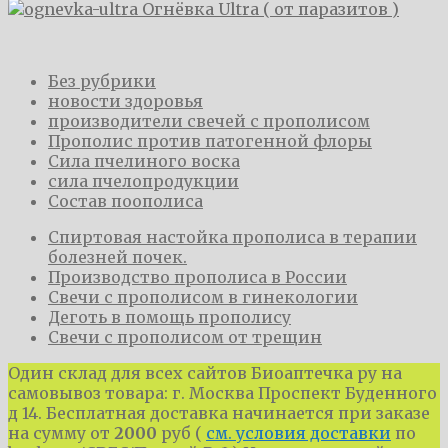
Огнёвка Ultra ( от паразитов )
Без рубрики
новости здоровья
производители свечей с прополисом
Прополис против патогенной флоры
Сила пчелиного воска
сила пчелопродукции
Состав поополиса
​Спиртовая настойка прополиса в терапии
болезней почек.
Производство прополиса в России
Свечи с прополисом в гинекологии
Деготь в помощь прополису
​Свечи с прополисом от трещин
Один склад для всех сайтов Биоаптечка ру на
самовывоз товара: г. Москва Проспект Буденного
д 14. Бесплатная доставка начинается при заказе
на сумму от
2000
руб (
см. условия доставки
по