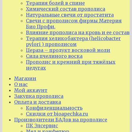
Терапия болей в спине
Химический состав прополиса
Натуральные свечи от простатита
Свечи с прополисом фирмы Материя
Био Профи.
Влияние прополиса на кровь и ее состав
Терапия хеликобактера (helicobacter
pylori ) прополисом
Цераза – продукт восковой моли
Сила пчелиного воска
Прополис и кремний при тяжёлых
недугах
Магазин
О нас
Мой аккаунт
Закупка прополиса
Оплата и доставка
Конфиденциальность
Скидки от bioapechka.ru
Производители БАДов на прополисе
ПК Элсервис
Мед и конфетюр