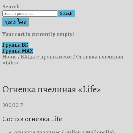
Search
Search
0,00 ₽
0
Your cart is currently empty!
Группа ВК
Группа MAX
Home
/
БАДы с прополисом
/
Огневка пчелиная
«Life»
Огневка пчелиная «Life»
300,00
₽
Состав огнёвка Life
огневка пчелиная ( Galleria Mellonella),