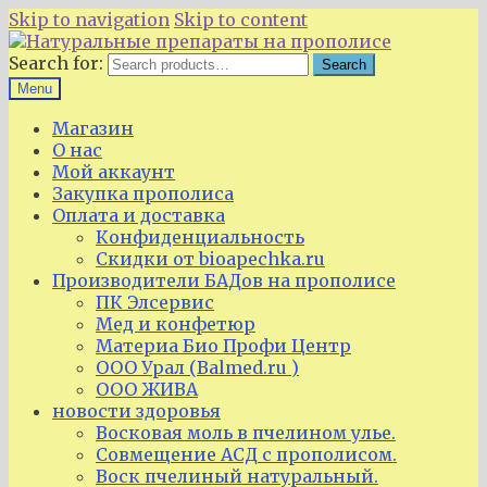
Skip to navigation
Skip to content
Search for:
Search
Menu
Магазин
О нас
Мой аккаунт
Закупка прополиса
Оплата и доставка
Конфиденциальность
Скидки от bioapechka.ru
Производители БАДов на прополисе
ПК Элсервис
Мед и конфетюр
Материа Био Профи Центр
ООО Урал (Balmed.ru )
ООО ЖИВА
новости здоровья
Восковая моль в пчелином улье.
Совмещение АСД с прополисом.
Воск пчелиный натуральный.