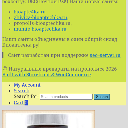
boxberry/CDEC/Почтой Р.Ф) Наши новые сайты:
bioapte4ka.ru
zhivica-bioaptechka.ru,
propolis-bioaptechka.ru,
mumie-bioaptechka.ru
Наши сайты объединены в один общий склад
Биоаптечка.ру!
Сайт разработан при поддержке
seo-server.ru
© Натуральные препараты на прополисе 2026
Built with Storefront & WooCommerce
.
My Account
Search
Search for:
Search
Cart
0