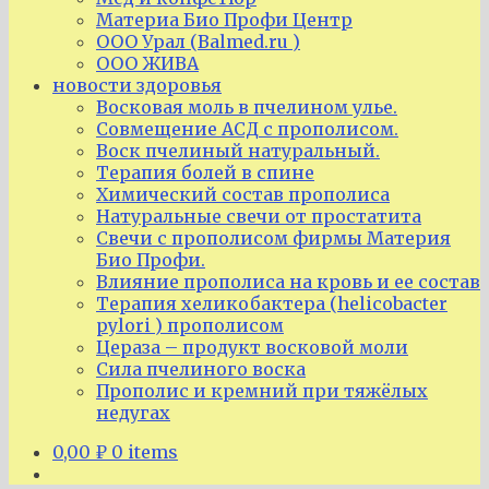
Материа Био Профи Центр
ООО Урал (Balmed.ru )
ООО ЖИВА
новости здоровья
Восковая моль в пчелином улье.
Совмещение АСД с прополисом.
Воск пчелиный натуральный.
Терапия болей в спине
Химический состав прополиса
Натуральные свечи от простатита
Свечи с прополисом фирмы Материя
Био Профи.
Влияние прополиса на кровь и ее состав
Терапия хеликобактера (helicobacter
pylori ) прополисом
Цераза – продукт восковой моли
Сила пчелиного воска
Прополис и кремний при тяжёлых
недугах
0,00
₽
0 items