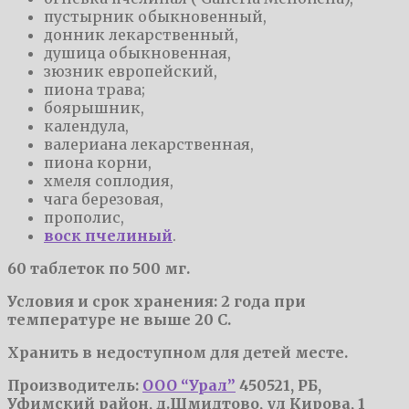
пустырник обыкновенный,
донник лекарственный,
душица обыкновенная,
зюзник европейский,
пиона трава;
боярышник,
календула,
валериана лекарственная,
пиона корни,
хмеля соплодия,
чага березовая,
прополис,
воск пчелиный
.
60 таблеток по 500 мг.
Условия и срок хранения: 2 года при
температуре не выше 20 С.
Хранить в недоступном для детей месте.
Производитель:
ООО “Урал”
450521, РБ,
Уфимский район, д.Шмидтово, ул Кирова, 1