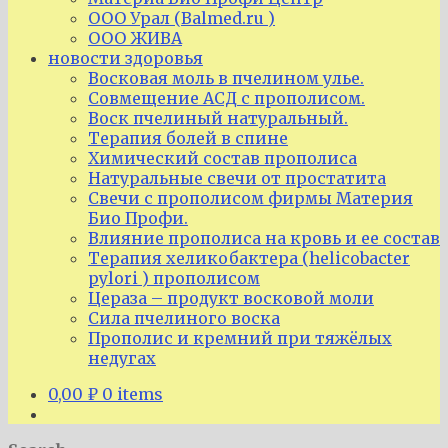
ООО Урал (Balmed.ru )
ООО ЖИВА
новости здоровья
Восковая моль в пчелином улье.
Совмещение АСД с прополисом.
Воск пчелиный натуральный.
Терапия болей в спине
Химический состав прополиса
Натуральные свечи от простатита
Свечи с прополисом фирмы Материя
Био Профи.
Влияние прополиса на кровь и ее состав
Терапия хеликобактера (helicobacter
pylori ) прополисом
Цераза – продукт восковой моли
Сила пчелиного воска
Прополис и кремний при тяжёлых
недугах
0,00
₽
0 items