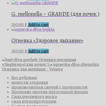
G. mellonella – GRANDE (для почек )
550,00
₽
Add to cart
Огневка «Здоровое дыхание»
350,00
₽
Add to cart
Огневка пчелиная
«Nephron»(для почек )
Огневка для женщин - Venera
Без рубрики
новости здоровья
производители свечей с прополисом
Прополис против патогенной флоры
Сила пчелиного воска
сила пчелопродукции
Состав поополиса