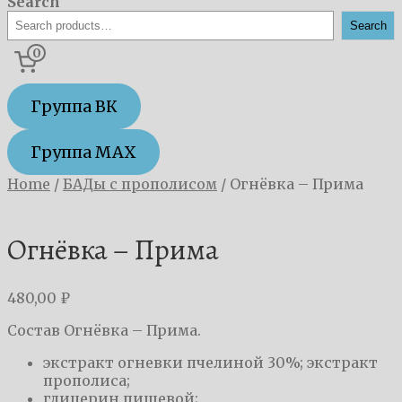
Search
Search
0
Группа ВК
Группа MAX
Home
/
БАДы с прополисом
/
Огнёвка – Прима
Огнёвка – Прима
480,00
₽
Состав Огнёвка – Прима.
экстракт огневки пчелиной 30%; экстракт
прополиса;
глицерин пищевой;