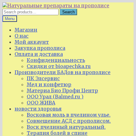
Skip
Skip
to
to
Search
Search
navigation
content
for:
Menu
Магазин
О нас
Мой аккаунт
Закупка прополиса
Оплата и доставка
Конфиденциальность
Скидки от bioapechka.ru
Производители БАДов на прополисе
ПК Элсервис
Мед и конфетюр
Материа Био Профи Центр
ООО Урал (Balmed.ru )
ООО ЖИВА
новости здоровья
Восковая моль в пчелином улье.
Совмещение АСД с прополисом.
Воск пчелиный натуральный.
Терапия болей в спине