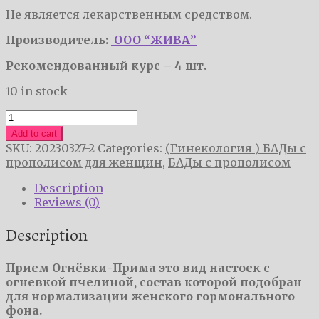
Не является лекарственным средством.
Производитель:
ООО “ЖИВА”
Рекомендованный курс – 4 шт.
10 in stock
Огнёвка
-
Add to cart
Прима
SKU:
20230327-2
Categories:
(Гинекология ) БАДы с
quantity
прополисом для женщин
,
БАДы с прополисом
Description
Reviews (0)
Description
Прием Огнёвки-Прима это вид настоек с
огневкой пчелиной, состав которой подобран
для нормализации женского гормонального
фона.