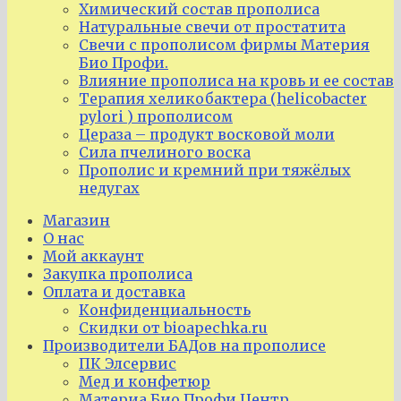
Химический состав прополиса
Натуральные свечи от простатита
Свечи с прополисом фирмы Материя
Био Профи.
Влияние прополиса на кровь и ее состав
Терапия хеликобактера (helicobacter
pylori ) прополисом
Цераза – продукт восковой моли
Сила пчелиного воска
Прополис и кремний при тяжёлых
недугах
Магазин
О нас
Мой аккаунт
Закупка прополиса
Оплата и доставка
Конфиденциальность
Скидки от bioapechka.ru
Производители БАДов на прополисе
ПК Элсервис
Мед и конфетюр
Материа Био Профи Центр