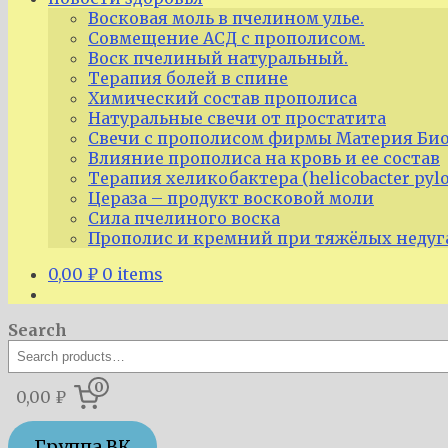
Восковая моль в пчелином улье.
Совмещение АСД с прополисом.
Воск пчелиный натуральный.
Терапия болей в спине
Химический состав прополиса
Натуральные свечи от простатита
Свечи с прополисом фирмы Материя Био
Влияние прополиса на кровь и ее состав
Терапия хеликобактера (helicobacter pyl
Цераза – продукт восковой моли
Сила пчелиного воска
Прополис и кремний при тяжёлых недуг
0,00
₽
0 items
Search
0
0,00 ₽
Группа ВК