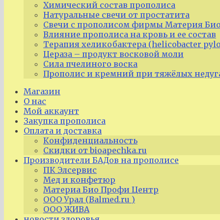
Химический состав прополиса
Натуральные свечи от простатита
Свечи с прополисом фирмы Материя Био
Влияние прополиса на кровь и ее состав
Терапия хеликобактера (helicobacter pyl
Цераза – продукт восковой моли
Сила пчелиного воска
Прополис и кремний при тяжёлых недуг
Магазин
О нас
Мой аккаунт
Закупка прополиса
Оплата и доставка
Конфиденциальность
Скидки от bioapechka.ru
Производители БАДов на прополисе
ПК Элсервис
Мед и конфетюр
Материа Био Профи Центр
ООО Урал (Balmed.ru )
ООО ЖИВА
новости здоровья