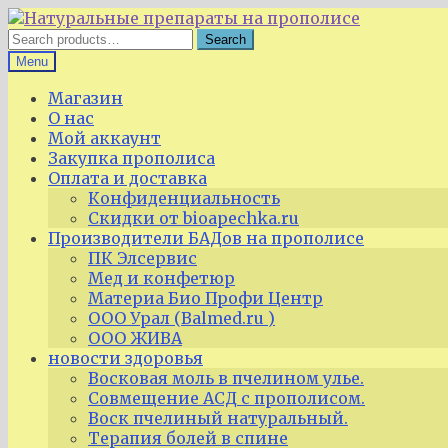
Skip
Skip
to
to
Search
Search
navigation
content
for:
Menu
Магазин
О нас
Мой аккаунт
Закупка прополиса
Оплата и доставка
Конфиденциальность
Скидки от bioapechka.ru
Производители БАДов на прополисе
ПК Элсервис
Мед и конфетюр
Материа Био Профи Центр
ООО Урал (Balmed.ru )
ООО ЖИВА
новости здоровья
Восковая моль в пчелином улье.
Совмещение АСД с прополисом.
Воск пчелиный натуральный.
Терапия болей в спине