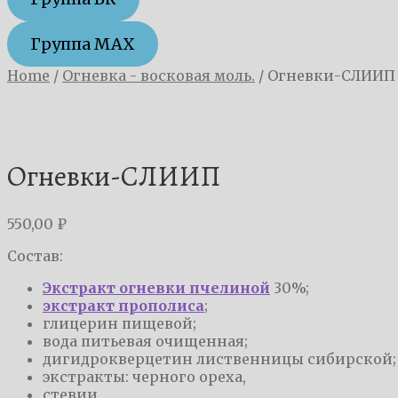
Группа MAX
Home
/
Огневка - восковая моль.
/
Огневки-СЛИИП
Огневки-СЛИИП
550,00
₽
Состав:
Экстракт огневки пчелиной
30%;
экстракт прополиса
;
глицерин пищевой;
вода питьевая очищенная;
дигидрокверцетин лиственницы сибирской;
экстракты: черного ореха,
стевии,