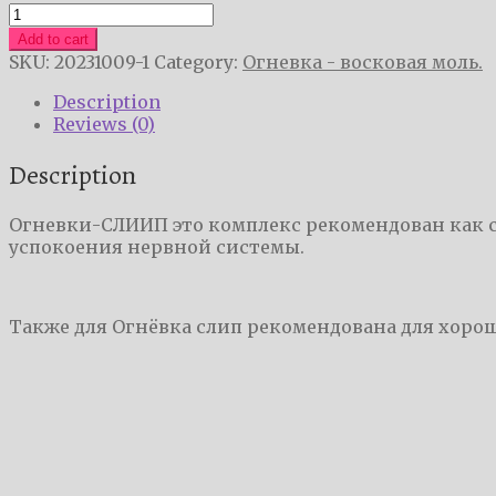
Огневки-
СЛИИП
Add to cart
quantity
SKU:
20231009-1
Category:
Огневка - восковая моль.
Description
Reviews (0)
Description
Огневки-СЛИИП это комплекс рекомендован как с
успокоения нервной системы.
Также для Огнёвка слип рекомендована для хоро