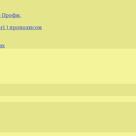
 Профи.
ori ) прополисом
ах