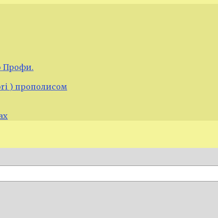
 Профи.
ori ) прополисом
ах