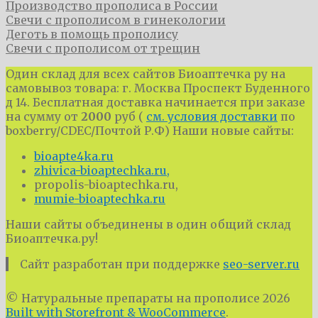
Производство прополиса в России
Свечи с прополисом в гинекологии
Деготь в помощь прополису
​Свечи с прополисом от трещин
Один склад для всех сайтов Биоаптечка ру на
самовывоз товара: г. Москва Проспект Буденного
д 14. Бесплатная доставка начинается при заказе
на сумму от
2000
руб (
см. условия доставки
по
boxberry/CDEC/Почтой Р.Ф) Наши новые сайты:
bioapte4ka.ru
zhivica-bioaptechka.ru,
propolis-bioaptechka.ru,
mumie-bioaptechka.ru
Наши сайты объединены в один общий склад
Биоаптечка.ру!
Сайт разработан при поддержке
seo-server.ru
© Натуральные препараты на прополисе 2026
Built with Storefront & WooCommerce
.