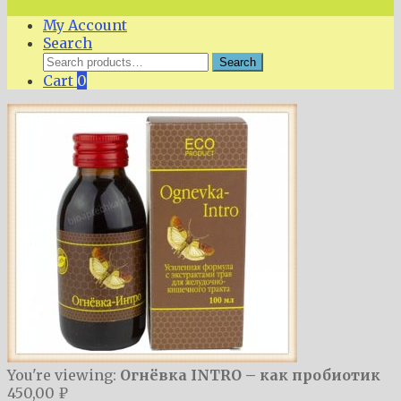
My Account
Search
Search
Search
for:
Cart
0
You're viewing:
Огнёвка INTRO – как пробиотик
450,00
₽