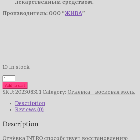
лекарственным средством.
Производитель: ООО “
ЖИВА
”
10 in stock
Огнёвка
INTRO
Add to cart
-
SKU:
20230831-1
Category:
Огневка - восковая моль.
как
пробиотик
Description
quantity
Reviews (0)
Description
Огнёвка INTRO способствует восстановлению