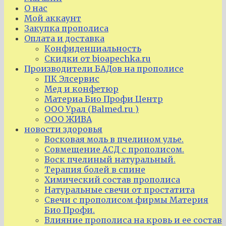
О нас
Мой аккаунт
Закупка прополиса
Оплата и доставка
Конфиденциальность
Скидки от bioapechka.ru
Производители БАДов на прополисе
ПК Элсервис
Мед и конфетюр
Материа Био Профи Центр
ООО Урал (Balmed.ru )
ООО ЖИВА
новости здоровья
Восковая моль в пчелином улье.
Совмещение АСД с прополисом.
Воск пчелиный натуральный.
Терапия болей в спине
Химический состав прополиса
Натуральные свечи от простатита
Свечи с прополисом фирмы Материя
Био Профи.
Влияние прополиса на кровь и ее состав