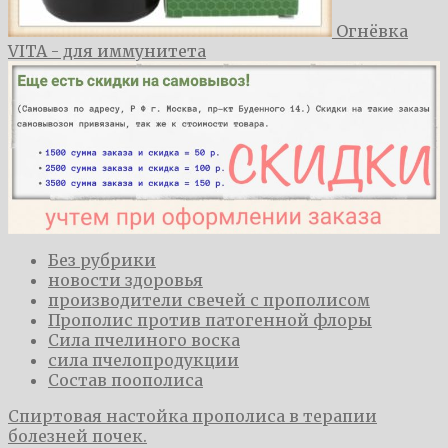
Огнёвка
VITA - для иммунитета
Без рубрики
новости здоровья
производители свечей с прополисом
Прополис против патогенной флоры
Сила пчелиного воска
сила пчелопродукции
Состав поополиса
​Спиртовая настойка прополиса в терапии
болезней почек.