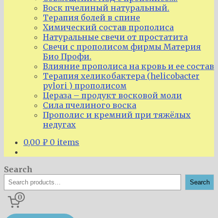
Воск пчелиный натуральный.
Терапия болей в спине
Химический состав прополиса
Натуральные свечи от простатита
Свечи с прополисом фирмы Материя
Био Профи.
Влияние прополиса на кровь и ее состав
Терапия хеликобактера (helicobacter
pylori ) прополисом
Цераза – продукт восковой моли
Сила пчелиного воска
Прополис и кремний при тяжёлых
недугах
0,00
₽
0 items
Search
Search
0