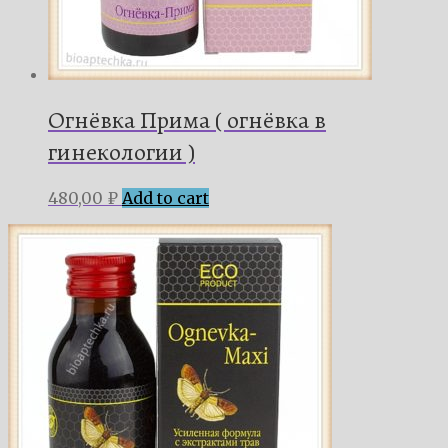
Огнёвка Прима ( огнёвка в
гинекологии )
480,00
₽
Add to cart