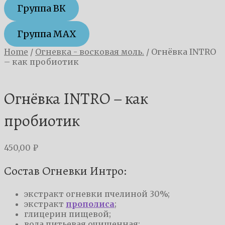
Группа ВК
Группа MAX
Home
/
Огневка - восковая моль.
/
Огнёвка INTRO
– как пробиотик
Огнёвка INTRO – как
пробиотик
450,00
₽
Состав Огневки Интро:
экстракт огневки пчелиной 30%;
экстракт
прополиса
;
глицерин пищевой;
вода питьевая очищенная;