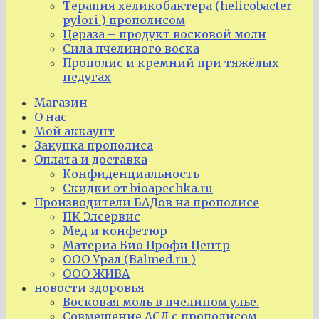
Терапия хеликобактера (helicobacter
pylori ) прополисом
Цераза – продукт восковой моли
Сила пчелиного воска
Прополис и кремний при тяжёлых
недугах
Магазин
О нас
Мой аккаунт
Закупка прополиса
Оплата и доставка
Конфиденциальность
Скидки от bioapechka.ru
Производители БАДов на прополисе
ПК Элсервис
Мед и конфетюр
Материа Био Профи Центр
ООО Урал (Balmed.ru )
ООО ЖИВА
новости здоровья
Восковая моль в пчелином улье.
Совмещение АСД с прополисом.