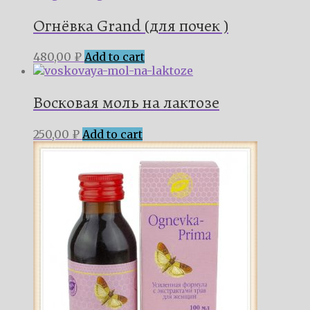
Огнёвка Grand (для почек )
480,00
₽
Add to cart
Восковая моль на лактозе
250,00
₽
Add to cart