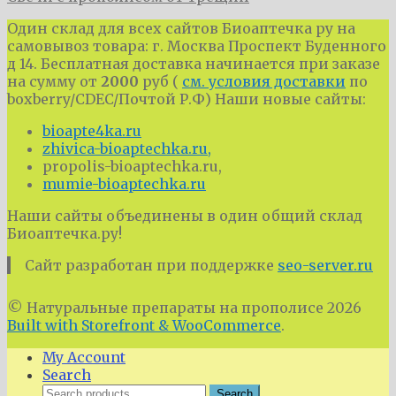
Один склад для всех сайтов Биоаптечка ру на
самовывоз товара: г. Москва Проспект Буденного
д 14. Бесплатная доставка начинается при заказе
на сумму от
2000
руб (
см. условия доставки
по
boxberry/CDEC/Почтой Р.Ф) Наши новые сайты:
bioapte4ka.ru
zhivica-bioaptechka.ru,
propolis-bioaptechka.ru,
mumie-bioaptechka.ru
Наши сайты объединены в один общий склад
Биоаптечка.ру!
Сайт разработан при поддержке
seo-server.ru
© Натуральные препараты на прополисе 2026
Built with Storefront & WooCommerce
.
My Account
Search
Search
Search