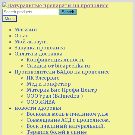
Skip
Skip
to
to
Search
Search
navigation
content
for:
Menu
Магазин
О нас
Мой аккаунт
Закупка прополиса
Оплата и доставка
Конфиденциальность
Скидки от bioapechka.ru
Производители БАДов на прополисе
ПК Элсервис
Мед и конфетюр
Материа Био Профи Центр
ООО Урал (Balmed.ru )
ООО ЖИВА
новости здоровья
Восковая моль в пчелином улье.
Совмещение АСД с прополисом.
Воск пчелиный натуральный.
Терапия болей в спине