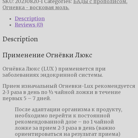
SKU:
20230820-1
Categories:
БАДы с прополисом
,
эндокринной
Огневка - восковая моль.
системы)
quantity
Description
Reviews (0)
Description
Применение Огнёвки Люкс
Огнёвка Люкс (LUX ) применяется при
заболеваниях эндокринной системы.
Прием изначальный Огневки-Lux рекомендуется
2-3 раза в день по ½ чайной ложки в течение
первых 5 – 7 дней.
После адаптации организма к продукту,
необходимо перейти к постоянной
рекомендованной дозе – по 1 чайной
ложке за прием 2-3 раза в день (важно
ориентироваться на результат приема)