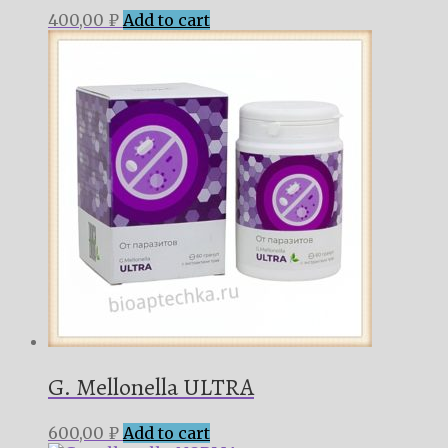
400,00
₽
Add to cart
G. Mellonella ULTRA
600,00
₽
Add to cart