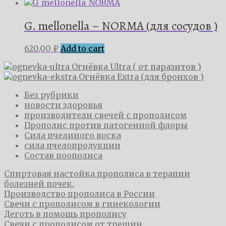
G. mellonella – NORMA (для сосудов )
620,00
₽
Add to cart
Огнёвка Ultra ( от паразитов )
Огнёвка Extra (для бронхов )
Без рубрики
новости здоровья
производители свечей с прополисом
Прополис против патогенной флоры
Сила пчелиного воска
сила пчелопродукции
Состав поополиса
​Спиртовая настойка прополиса в терапии
болезней почек.
Производство прополиса в России
Свечи с прополисом в гинекологии
Деготь в помощь прополису
​Свечи с прополисом от трещин