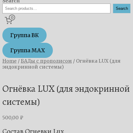
Search
Search
0
Группа ВК
Группа MAX
Home
/
БАДы с прополисом
/
Огнёвка LUX (для
эндокринной системы)
Огнёвка LUX (для эндокринной
системы)
500,00
₽
Состав Огневки Lux