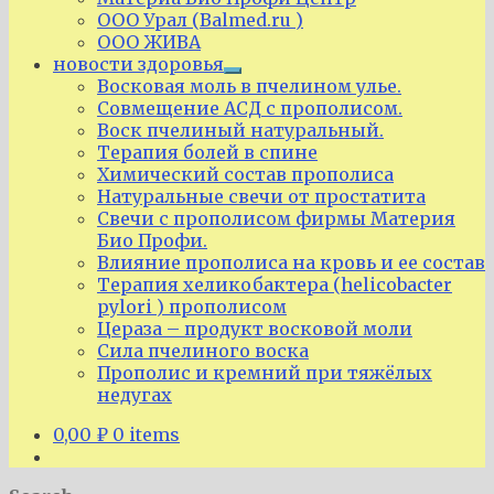
ООО Урал (Balmed.ru )
ООО ЖИВА
новости здоровья
Expand
Восковая моль в пчелином улье.
child
Совмещение АСД с прополисом.
menu
Воск пчелиный натуральный.
Терапия болей в спине
Химический состав прополиса
Натуральные свечи от простатита
Свечи с прополисом фирмы Материя
Био Профи.
Влияние прополиса на кровь и ее состав
Терапия хеликобактера (helicobacter
pylori ) прополисом
Цераза – продукт восковой моли
Сила пчелиного воска
Прополис и кремний при тяжёлых
недугах
0,00
₽
0 items