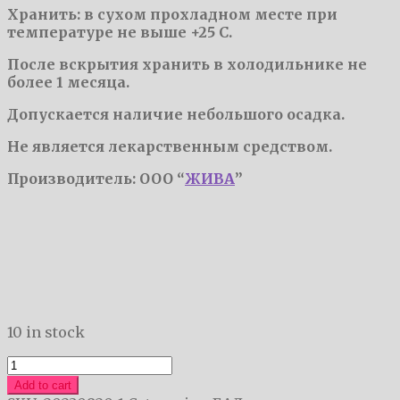
Хранить: в сухом прохладном месте при
температуре не выше +25 С.
После вскрытия хранить в холодильнике не
более 1 месяца.
Допускается наличие небольшого осадка.
Не является лекарственным средством.
Производитель: ООО “
ЖИВА
”
10 in stock
Огнёвка
LUX
Add to cart
(для