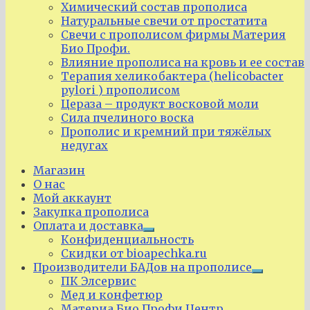
Химический состав прополиса
Натуральные свечи от простатита
Свечи с прополисом фирмы Материя
Био Профи.
Влияние прополиса на кровь и ее состав
Терапия хеликобактера (helicobacter
pylori ) прополисом
Цераза – продукт восковой моли
Сила пчелиного воска
Прополис и кремний при тяжёлых
недугах
Магазин
О нас
Мой аккаунт
Закупка прополиса
Оплата и доставка
Expand
Конфиденциальность
child
Скидки от bioapechka.ru
menu
Производители БАДов на прополисе
Expand
ПК Элсервис
child
Мед и конфетюр
menu
Материа Био Профи Центр