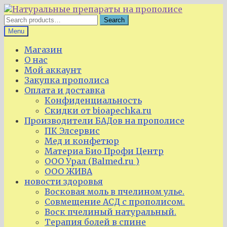
Skip
Skip
to
to
Search
Search
navigation
content
for:
Menu
Магазин
О нас
Мой аккаунт
Закупка прополиса
Оплата и доставка
Конфиденциальность
Скидки от bioapechka.ru
Производители БАДов на прополисе
ПК Элсервис
Мед и конфетюр
Материа Био Профи Центр
ООО Урал (Balmed.ru )
ООО ЖИВА
новости здоровья
Восковая моль в пчелином улье.
Совмещение АСД с прополисом.
Воск пчелиный натуральный.
Терапия болей в спине