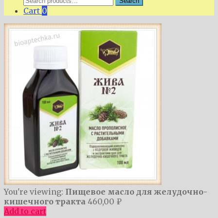
Search
for:
Cart
0
You're viewing:
Пищевое масло для желудочно-
кишечного тракта
460,00
₽
Add to cart