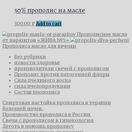
30% прополис на масле
300,00
₽
Add to cart
Прополисное масло
от паразитов «ЖИВА №5»
Прополиса масло для печени
Без рубрики
новости здоровья
производители свечей с прополисом
Прополис против патогенной флоры
Сила пчелиного воска
сила пчелопродукции
Состав поополиса
​Спиртовая настойка прополиса в терапии
болезней почек.
Производство прополиса в России
Свечи с прополисом в гинекологии
Деготь в помощь прополису
​Свечи с прополисом от трещин