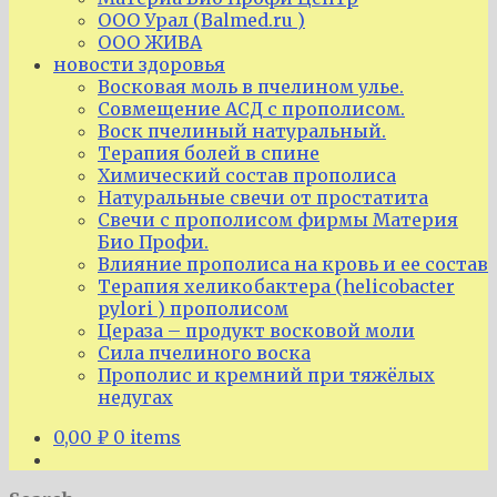
ООО Урал (Balmed.ru )
ООО ЖИВА
новости здоровья
Восковая моль в пчелином улье.
Совмещение АСД с прополисом.
Воск пчелиный натуральный.
Терапия болей в спине
Химический состав прополиса
Натуральные свечи от простатита
Свечи с прополисом фирмы Материя
Био Профи.
Влияние прополиса на кровь и ее состав
Терапия хеликобактера (helicobacter
pylori ) прополисом
Цераза – продукт восковой моли
Сила пчелиного воска
Прополис и кремний при тяжёлых
недугах
0,00
₽
0 items