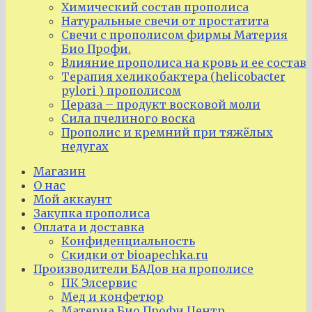
Химический состав прополиса
Натуральные свечи от простатита
Свечи с прополисом фирмы Материя
Био Профи.
Влияние прополиса на кровь и ее состав
Терапия хеликобактера (helicobacter
pylori ) прополисом
Цераза – продукт восковой моли
Сила пчелиного воска
Прополис и кремний при тяжёлых
недугах
Магазин
О нас
Мой аккаунт
Закупка прополиса
Оплата и доставка
Конфиденциальность
Скидки от bioapechka.ru
Производители БАДов на прополисе
ПК Элсервис
Мед и конфетюр
Материа Био Профи Центр