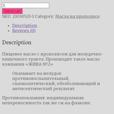
Пищевое
масло
Add to cart
для
SKU:
23030523-1
Category:
Масла на прополисе
желудочно-
кишечного
Description
тракта
Reviews (0)
quantity
Description
Пищевое масло с прополисом для желудочно-
кишечного тракта. Производит такое масло
компания «ЖИВА №2»
Оказывает на желудок
противовоспалительный,
спазмолитический, обезболивающий и
антисептический результат.
Противопоказания: индивидуальная
непереносимость так же см на флаконе.