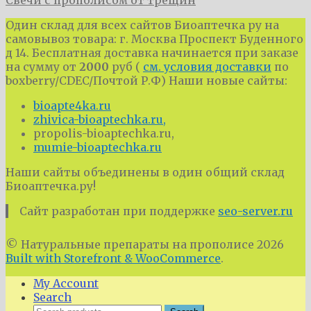
Один склад для всех сайтов Биоаптечка ру на
самовывоз товара: г. Москва Проспект Буденного
д 14. Бесплатная доставка начинается при заказе
на сумму от
2000
руб (
см. условия доставки
по
boxberry/CDEC/Почтой Р.Ф) Наши новые сайты:
bioapte4ka.ru
zhivica-bioaptechka.ru,
propolis-bioaptechka.ru,
mumie-bioaptechka.ru
Наши сайты объединены в один общий склад
Биоаптечка.ру!
Сайт разработан при поддержке
seo-server.ru
© Натуральные препараты на прополисе 2026
Built with Storefront & WooCommerce
.
My Account
Search
Search