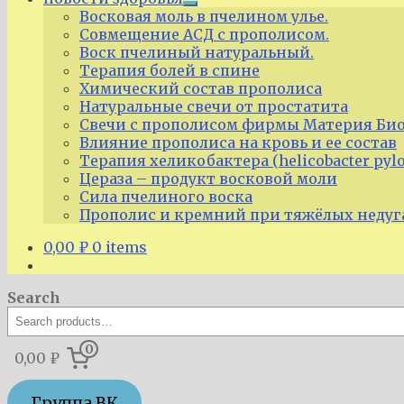
Expand
Восковая моль в пчелином улье.
child
Совмещение АСД с прополисом.
menu
Воск пчелиный натуральный.
Терапия болей в спине
Химический состав прополиса
Натуральные свечи от простатита
Свечи с прополисом фирмы Материя Био
Влияние прополиса на кровь и ее состав
Терапия хеликобактера (helicobacter pyl
Цераза – продукт восковой моли
Сила пчелиного воска
Прополис и кремний при тяжёлых недуг
0,00
₽
0 items
Search
0
0,00 ₽
Группа ВК