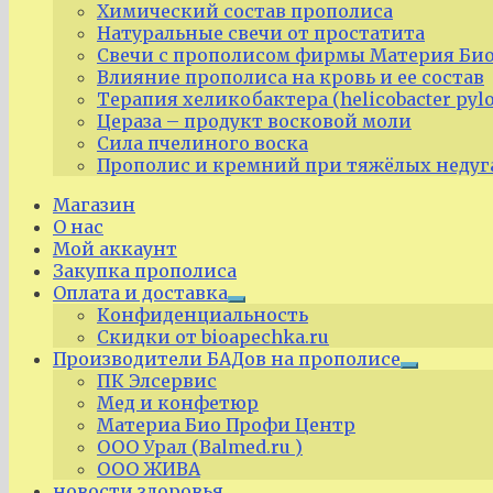
Химический состав прополиса
Натуральные свечи от простатита
Свечи с прополисом фирмы Материя Био
Влияние прополиса на кровь и ее состав
Терапия хеликобактера (helicobacter pyl
Цераза – продукт восковой моли
Сила пчелиного воска
Прополис и кремний при тяжёлых недуг
Магазин
О нас
Мой аккаунт
Закупка прополиса
Оплата и доставка
Expand
Конфиденциальность
child
Скидки от bioapechka.ru
menu
Производители БАДов на прополисе
Expand
ПК Элсервис
child
Мед и конфетюр
menu
Материа Био Профи Центр
ООО Урал (Balmed.ru )
ООО ЖИВА
новости здоровья