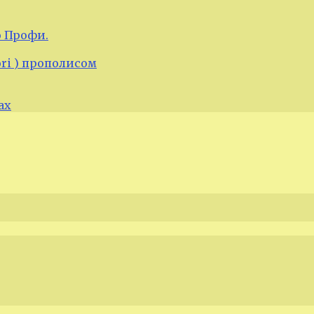
 Профи.
ori ) прополисом
ах