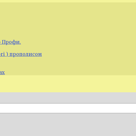
 Профи.
ori ) прополисом
ах