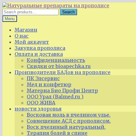
Skip
Skip
to
to
Search
Search
navigation
content
for:
Menu
Магазин
О нас
Мой аккаунт
Закупка прополиса
Оплата и доставка
Конфиденциальность
Скидки от bioapechka.ru
Производители БАДов на прополисе
ПК Элсервис
Мед и конфетюр
Материа Био Профи Центр
ООО Урал (Balmed.ru )
ООО ЖИВА
новости здоровья
Восковая моль в пчелином улье.
Совмещение АСД с прополисом.
Воск пчелиный натуральный.
Терапия болей в спине