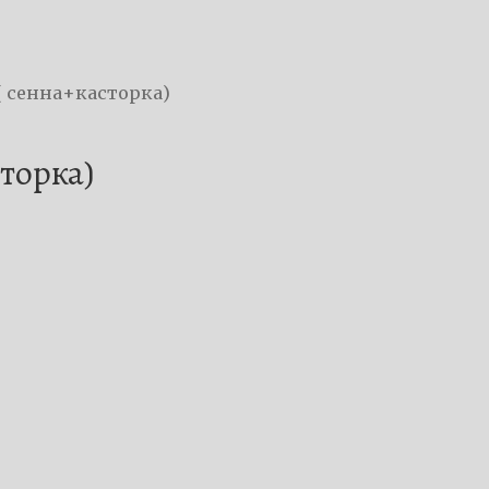
( сенна+касторка)
торка)