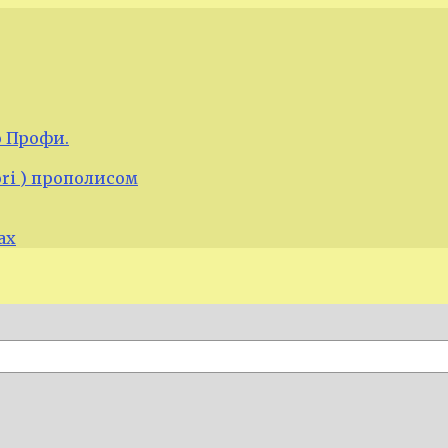
 Профи.
ori ) прополисом
ах