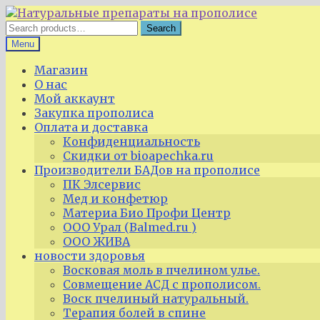
Skip
Skip
to
to
Search
Search
navigation
content
for:
Menu
Магазин
О нас
Мой аккаунт
Закупка прополиса
Оплата и доставка
Конфиденциальность
Скидки от bioapechka.ru
Производители БАДов на прополисе
ПК Элсервис
Мед и конфетюр
Материа Био Профи Центр
ООО Урал (Balmed.ru )
ООО ЖИВА
новости здоровья
Восковая моль в пчелином улье.
Совмещение АСД с прополисом.
Воск пчелиный натуральный.
Терапия болей в спине