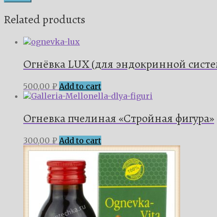
Related products
Огнёвка LUX (для эндокринной систе
500,00
₽
Add to cart
Огневка пчелиная «Стройная фигура»
300,00
₽
Add to cart