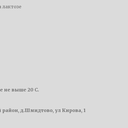
а лактозе
е не выше 20 С.
 район, д.Шмидтово, ул Кирова, 1