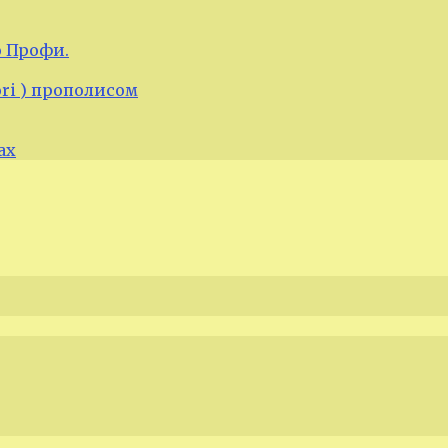
 Профи.
ori ) прополисом
ах