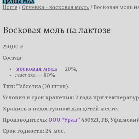
Группа MAX
Home
/
Огневка - восковая моль.
/
Восковая моль н
Восковая моль на лактозе
250,00
₽
Состав:
восковая моль
— 20%,
лактоза — 80%
Тип:
Таблетка (30 штук).
Условия и срок хранения: 2 года при температур
Хранить в недоступном для детей месте.
Производитель:
ООО “Урал”
450521, РБ, Уфимский
Срок годности: 24 мес.