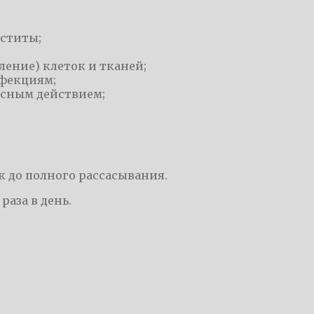
иститы;
ение) клеток и тканей;
фекциям;
сным действием;
;
зык до полного рассасывания.
раза в день.