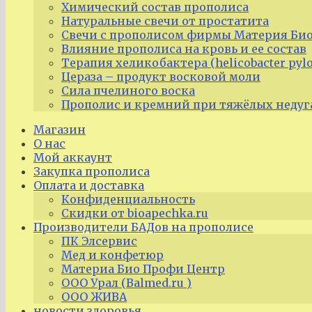
Химический состав прополиса
Натуральные свечи от простатита
Свечи с прополисом фирмы Материя Био
Влияние прополиса на кровь и ее состав
Терапия хеликобактера (helicobacter pyl
Цераза – продукт восковой моли
Сила пчелиного воска
Прополис и кремний при тяжёлых недуг
Магазин
О нас
Мой аккаунт
Закупка прополиса
Оплата и доставка
Конфиденциальность
Скидки от bioapechka.ru
Производители БАДов на прополисе
ПК Элсервис
Мед и конфетюр
Материа Био Профи Центр
ООО Урал (Balmed.ru )
ООО ЖИВА
новости здоровья