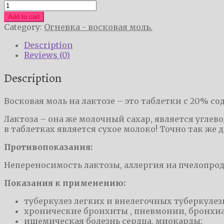
Восковая
моль
Add to cart
на
Category:
Огневка - восковая моль.
лактозе
quantity
Description
Reviews (0)
Description
Восковая моль на лактозе – это таблетки с 20% с
Лактоза – она же молочный сахар, является угле
в таблетках является сухое молоко! Точно так же
Противопоказания:
Непереносимость лактозы, аллергия на пчелопрод
Показания к применению:
туберкулез легких и внелегочных туберкулез
хронические бронхиты , пневмонии, бронхиа
ишемическая болезнь сердца, миокарды;