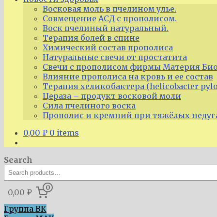
Восковая моль в пчелином улье.
Совмещение АСД с прополисом.
Воск пчелиный натуральный.
Терапия болей в спине
Химический состав прополиса
Натуральные свечи от простатита
Свечи с прополисом фирмы Материя Био
Влияние прополиса на кровь и ее состав
Терапия хеликобактера (helicobacter pyl
Цераза – продукт восковой моли
Сила пчелиного воска
Прополис и кремний при тяжёлых недуг
0,00
₽
0 items
Search
0
0,00 ₽
Группа ВК